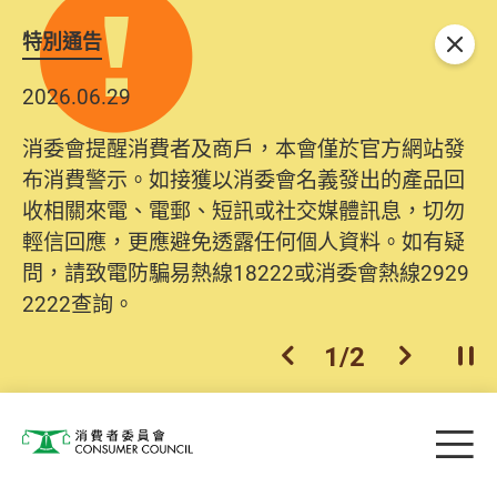
特別通告
關閉
2026.06.29
消委會提醒消費者及商戶，本會僅於官方網站發
布消費警示。如接獲以消委會名義發出的產品回
收相關來電、電郵、短訊或社交媒體訊息，切勿
輕信回應，更應避免透露任何個人資料。如有疑
問，請致電防騙易熱線18222或消委會熱線2929
2222查詢。
1
/
2
上一個
下一個
開
Skip to main content
目
消費者委員會