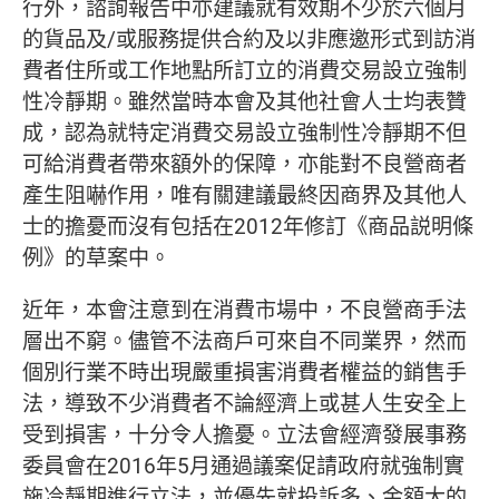
行外，諮詢報告中亦建議就有效期不少於六個月
的貨品及/或服務提供合約及以非應邀形式到訪消
費者住所或工作地點所訂立的消費交易設立強制
性冷靜期。雖然當時本會及其他社會人士均表贊
成，認為就特定消費交易設立強制性冷靜期不但
可給消費者帶來額外的保障，亦能對不良營商者
產生阻嚇作用，唯有關建議最終因商界及其他人
士的擔憂而沒有包括在2012年修訂《商品説明條
例》的草案中。
近年，本會注意到在消費市場中，不良營商手法
層出不窮。儘管不法商戶可來自不同業界，然而
個別行業不時出現嚴重損害消費者權益的銷售手
法，導致不少消費者不論經濟上或甚人生安全上
受到損害，十分令人擔憂。立法會經濟發展事務
委員會在2016年5月通過議案促請政府就強制實
施冷靜期進行立法，並優先就投訴多、金額大的