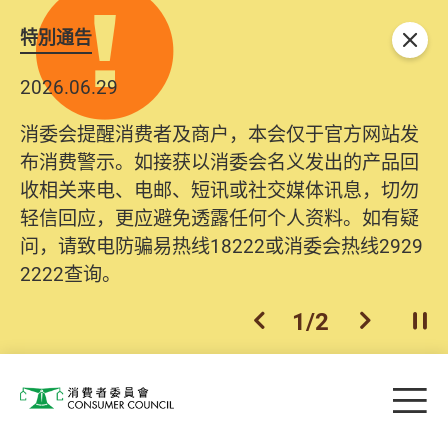
特別通告
关闭
2026.06.29
消委会提醒消费者及商户，本会仅于官方网站发
布消费警示。如接获以消委会名义发出的产品回
收相关来电、电邮、短讯或社交媒体讯息，切勿
轻信回应，更应避免透露任何个人资料。如有疑
问，请致电防骗易热线18222或消委会热线2929
2222查询。
1
/
2
上一个
下一个
开
Skip to main content
目
消费者委员会