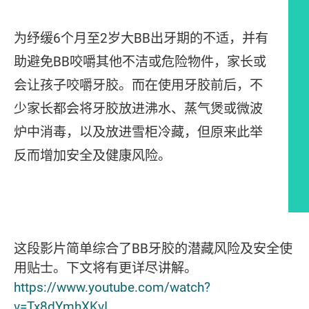
为纾缓6个月至2岁大BB出牙期的不适，并有
助避免BB咬嚼其他不洁或危险物件，家长或
会让孩子咬嚼牙胶。而在使用牙胶前后，不
少家长都会将牙胶放进沸水、蒸气煲或微波
炉中消毒，以及放进雪柜冷藏，但原来此举
反而增加安全及健康风险。
文章内容
这段影片简单综合了BB牙胶的潜藏风险及安全使
用贴士。下文将有更详尽讲解。
https://www.youtube.com/watch?
v=Tx8dYmhXKvI