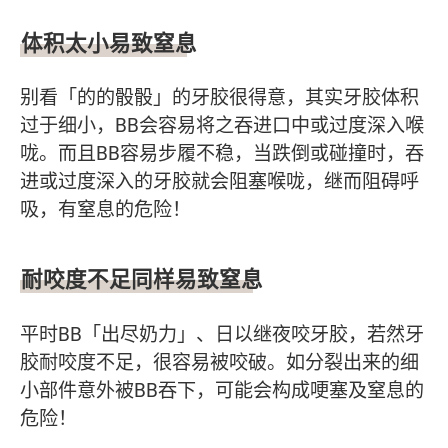
体积太小易致窒息
别看「的的骰骰」的牙胶很得意，其实牙胶体积
过于细小，BB会容易将之吞进口中或过度深入喉
咙。而且BB容易步履不稳，当跌倒或碰撞时，吞
进或过度深入的牙胶就会阻塞喉咙，继而阻碍呼
吸，有窒息的危险！
耐咬度不足同样易致窒息
平时BB「出尽奶力」、日以继夜咬牙胶，若然牙
胶耐咬度不足，很容易被咬破。如分裂出来的细
小部件意外被BB吞下，可能会构成哽塞及窒息的
危险！