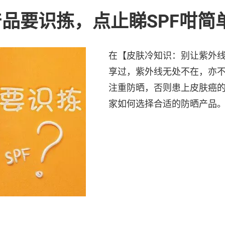
品要识拣，点止睇SPF咁简
在【皮肤冷知识：别让紫外
享过，紫外线无处不在，亦
注重防晒，否则患上皮肤癌
家如何选择合适的防晒产品