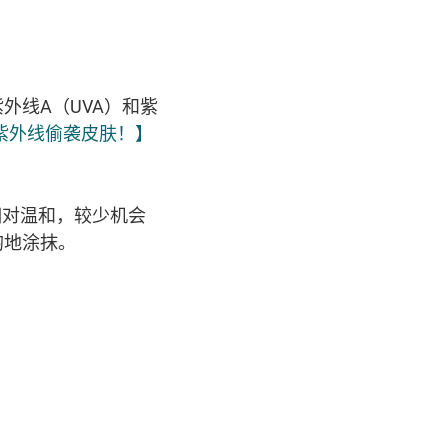
外线A（UVA）和紫
紫外线偷袭皮肤！】
性质相对温和，较少机会
均地涂抹。