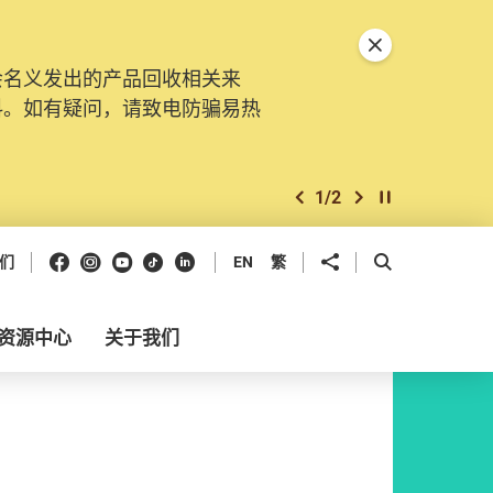
关闭特別通告
会名义发出的产品回收相关来
料。如有疑问，请致电防骗易热
1
/
2
上一个
下一个
开始/暂停幻灯
Facebook
Instagram
Youtube
抖音
领英
分享到
开启搜寻框
们
EN
繁
资源中心
关于我们