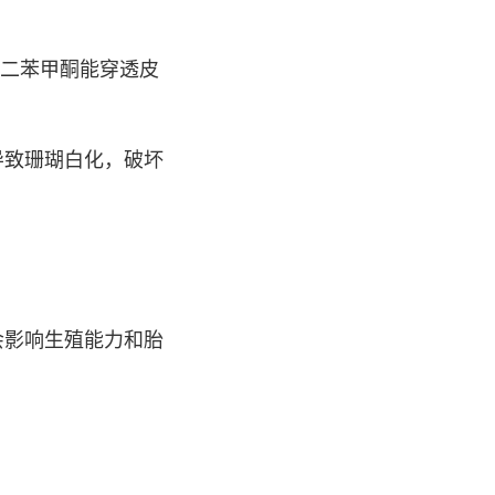
，二苯甲酮能穿透皮
导致珊瑚白化，破坏
会影响生殖能力和胎