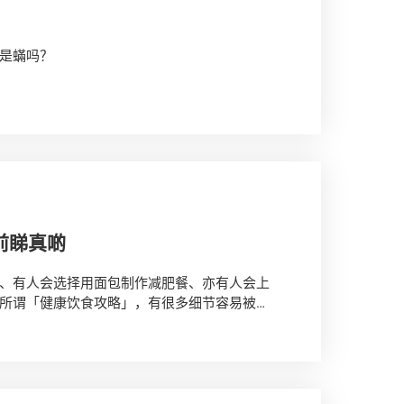
是蟎吗？
a）类的八足节肢动物，体积微小，一般须放在专业显微
接触后，容易产生过敏反应，严重时可导致哮
的环境，并以人体掉落的皮屑为主要食粮，常
窝清洁的重要一环。要避免尘蟎滋生，使用吸
，更能减少皮屑掉进床褥及枕头，令尘蟎失去
前睇真啲
、有人会选择用面包制作减肥餐、亦有人会上
所谓「健康饮食攻略」，有很多细节容易被忽