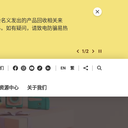
关闭特別通告
会名义发出的产品回收相关来
料。如有疑问，请致电防骗易热
1
/
2
上一个
下一个
开始/暂停幻灯
Facebook
Instagram
Youtube
抖音
领英
分享到
开启搜寻框
们
EN
繁
资源中心
关于我们