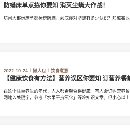
防蟎床单点拣你要知 消灭尘蟎大作战！
坊间大部份床单都标榜防蟎，到底你对防蟎有多少认识？知道甚么
蟎，泛指尘蟎（dust mites），是属于蛛形纲（arachnid
镜下才能看见。尘蟎的尸体、排泄物及虫卵均为致敏原；人体不慎
喘及呼吸困难等，威胁对健康构成威胁。而尘蟎活跃于潮湿、阴暗
藏匿于温暖的床褥及床单之中。因此，防蟎成为家居尤其是睡床被
尘机清洁并不足够！防蟎床单令尘蟎难以穿过床褥及寝具接触人体
大部分食物来源，抑制尘蟎的生长，受不少消费者青睐。
2022-10-24
懒人包
饮食煮意
【健康饮食有方法】营养误区你要知 订营养餐
在这个注重养生的年代，人人都希望食得健康。有人会订购营养餐
网输入关键字，参考「水果干抗氧化」等冷知识文章。但小心以上
略。今日就让我们一文认清营养餐、面包，及水果干的营养误区。