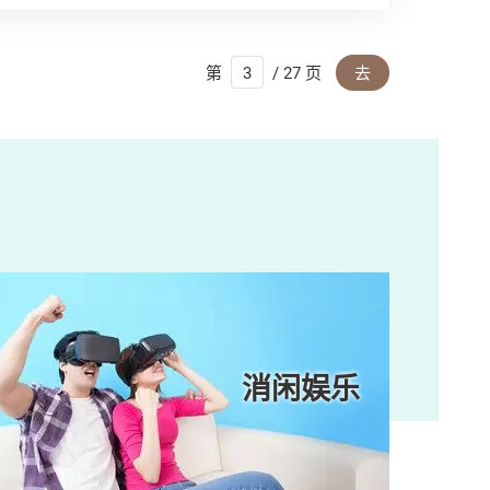
第
/ 27 页
去
消闲娱乐