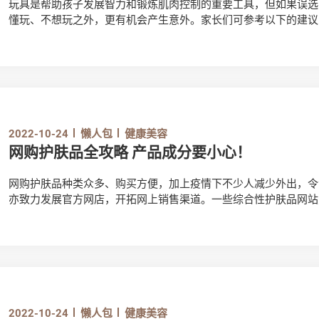
玩具是帮助孩子发展智力和锻炼肌肉控制的重要工具，但如果误选
懂玩、不想玩之外，更有机会产生意外。家长们可参考以下的建议
及选购相关玩具时需要注意的安全细节吧！
2022-10-24
懒人包
健康美容
网购护肤品全攻略 产品成分要小心！
网购护肤品种类众多、购买方便，加上疫情下不少人减少外出，令
亦致力发展官方网店，开拓网上销售渠道。一些综合性护肤品网站
售价较官网低廉，以吸引消费者选购。然而，消费者网购护肤品前
作出判断。到底消费者可如何保障自己，避免买到不适合的护肤品
2022-10-24
懒人包
健康美容