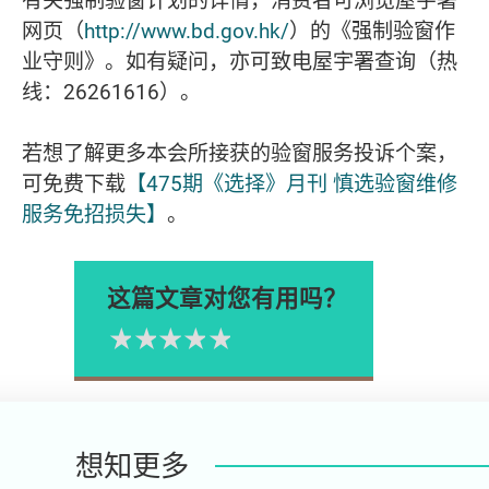
有关强制验窗计划的详情，消费者可浏览屋宇署
网页（
http://www.bd.gov.hk/
）的《强制验窗作
业守则》。如有疑问，亦可致电屋宇署查询（热
线：26261616）。
若想了解更多本会所接获的验窗服务投诉个案，
可免费下载
【475期《选择》月刊 慎选验窗维修
服务免招损失】
。
这篇文章对您有用吗？
1星
2星
3星
4星
5星
Please rate
想知更多