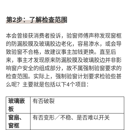
第
2
步：了解检查范围
本会曾接获消费者投诉，验窗师傅声称发现窗框
的防漏胶膜及玻璃胶边老化，容易渗水，或会导
致验窗不合格，故建议事主加钱更换。直至后
来，事主才发现原来防漏胶膜及玻璃胶边并非影
响窗户安全的组成部分，故不属强制验窗要求的
检查范围。实际上，强制验窗计划要求检验些甚
么呢？主要就是包括以下4个项目：
玻璃嵌
有否破裂
板
窗扇、
有否变形／不稳、是否难以开关
窗框