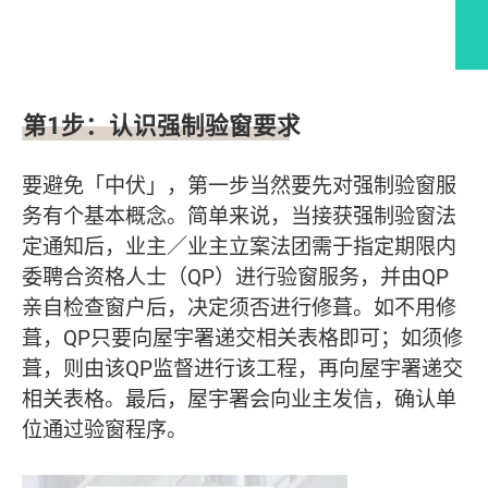
文章内容
第
1
步：认识强制验窗要求
要避免「中伏」，第一步当然要先对强制验窗服
务有个基本概念。简单来说，当接获强制验窗法
定通知后，业主／业主立案法团需于指定期限内
委聘合资格人士（QP）进行验窗服务，并由QP
亲自检查窗户后，决定须否进行修葺。如不用修
葺，QP只要向屋宇署递交相关表格即可；如须修
葺，则由该QP监督进行该工程，再向屋宇署递交
相关表格。最后，屋宇署会向业主发信，确认单
位通过验窗程序。