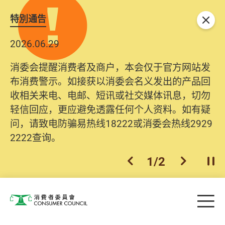
特別通告
关闭
2026.06.29
消委会提醒消费者及商户，本会仅于官方网站发
布消费警示。如接获以消委会名义发出的产品回
收相关来电、电邮、短讯或社交媒体讯息，切勿
轻信回应，更应避免透露任何个人资料。如有疑
问，请致电防骗易热线18222或消委会热线2929
2222查询。
1
/
2
上一个
下一个
开
Skip to main content
目
消费者委员会