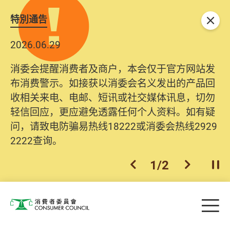
特別通告
关闭
2026.06.29
消委会提醒消费者及商户，本会仅于官方网站发
布消费警示。如接获以消委会名义发出的产品回
收相关来电、电邮、短讯或社交媒体讯息，切勿
轻信回应，更应避免透露任何个人资料。如有疑
问，请致电防骗易热线18222或消委会热线2929
2222查询。
1
/
2
上一个
下一个
开
Skip to main content
目
消费者委员会