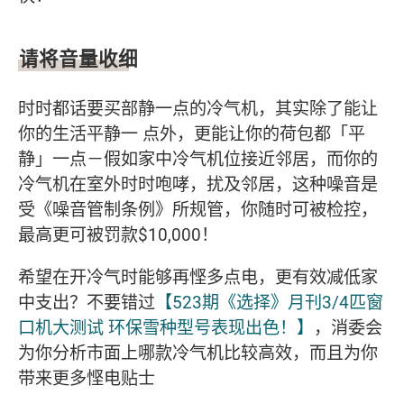
请将音量收细
时时都话要买部静一点的冷气机，其实除了能让
你的生活平静一 点外，更能让你的荷包都「平
静」一点－假如家中冷气机位接近邻居，而你的
冷气机在室外时时咆哮，扰及邻居，这种噪音是
受《噪音管制条例》所规管，你随时可被检控，
最高更可被罚款$10,000！
希望在开冷气时能够再悭多点电，更有效减低家
中支出？不要错过
【523期《选择》月刊3/4匹窗
口机大测试 环保雪种型号表现出色！】
，消委会
为你分析市面上哪款冷气机比较高效，而且为你
带来更多悭电贴士