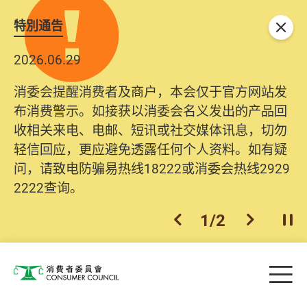
特別通告
关闭
2026.06.29
消委会提醒消费者及商户，本会仅于官方网站发
布消费警示。如接获以消委会名义发出的产品回
收相关来电、电邮、短讯或社交媒体讯息，切勿
轻信回应，更应避免透露任何个人资料。如有疑
问，请致电防骗易热线18222或消委会热线2929
2222查询。
1
/
2
上一个
下一个
开
Skip to main content
目
消费者委员会