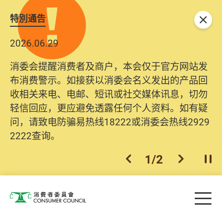
特別通告
关闭
2026.06.29
消委会提醒消费者及商户，本会仅于官方网站发
布消费警示。如接获以消委会名义发出的产品回
收相关来电、电邮、短讯或社交媒体讯息，切勿
轻信回应，更应避免透露任何个人资料。如有疑
问，请致电防骗易热线18222或消委会热线2929
2222查询。
1
/
2
上一个
下一个
开
Skip to main content
目
消费者委员会