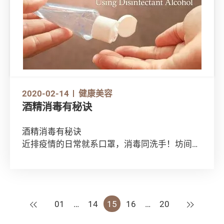
2020-02-14
健康美容
酒精消毒有秘诀
酒精消毒有秘诀
近排疫情的日常就系口罩，消毒同洗手！坊间有
不少酒精消毒用品都被抢购一空，但其实医疗用
酒精或酒精搓手液都要小心选购，等消委会醒你
以下选购秘诀：
上一页
下一页
01
…
14
15
16
…
20