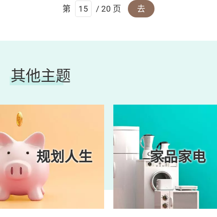
第
/ 20 页
去
其他主题
规划人生
家品家电