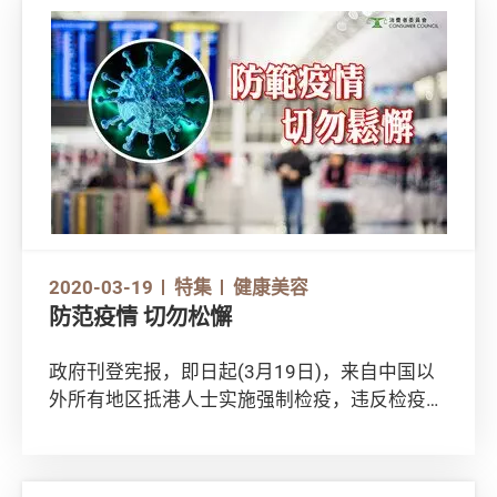
香料！不用烦恼，立刻看看消委会同你综观50款
样本的表现而准备的【急救干手SOS●润手霜
篇】，购买满分润手霜无难度！
2020-03-19
特集
健康美容
防范疫情 切勿松懈
政府刊登宪报，即日起(3月19日)，来自中国以
外所有地区抵港人士实施强制检疫，违反检疫令
会构成刑事罪行，最高可被罚款25,000元和监禁
六个月。