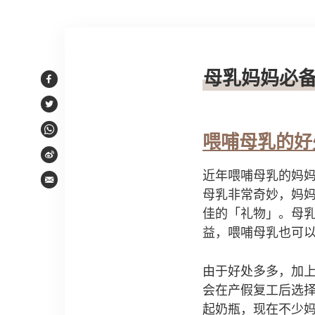
文章内容
母乳妈妈必
Facebook
Twitter
WhatsApp
喂哺母乳的好
Weibo
近年喂哺母乳的妈
Email
母乳非常奇妙，妈
佳的「礼物」。母
益，喂哺母乳也可
由于好处多多，加
会在产假复工后选
起奶瓶，现在不少