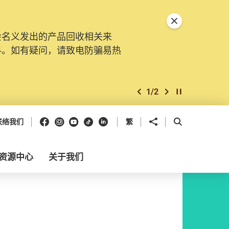
关闭特別通告
会名义发出的产品回收相关来
料。如有疑问，请致电防骗易热
1
/
2
上一个
下一个
开始/暂停幻灯
Facebook
Instagram
Youtube
抖音
领英
分享到
开启搜寻框
联络我们
繁
资源中心
关于我们