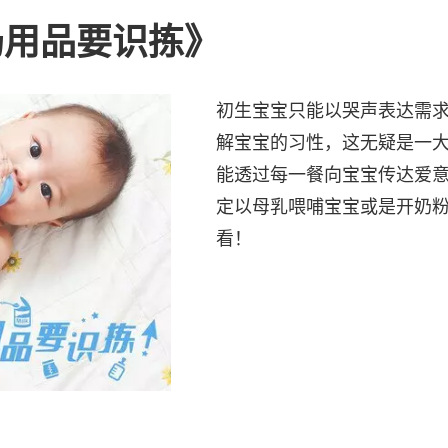
奶用品要识拣》
初生宝宝只能以哭声表达需
解宝宝的习性，这无疑是一
能透过每一餐向宝宝传达爱
定以母乳喂哺宝宝或是开奶
看！