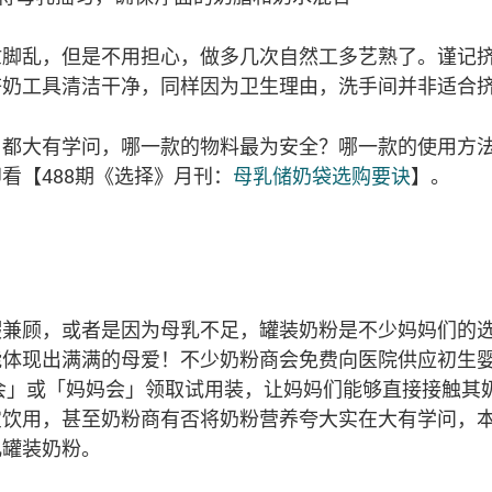
忙脚乱，但是不用担心，做多几次自然工多艺熟了。谨记
挤奶工具清洁干净，同样因为卫生理由，洗手间并非适合
用都大有学问，哪一款的物料最为安全？哪一款的使用方
看【488期《选择》月刊：
母乳储奶袋选购要诀
】。
暇兼顾，或者是因为母乳不足，罐装奶粉是不少妈妈们的
能体现出满满的母爱！不少奶粉商会免费向医院供应初生
会」或「妈妈会」领取试用装，让妈妈们能够直接接触其
宝饮用，甚至奶粉商有否将奶粉营养夸大实在大有学问，
儿罐装奶粉。