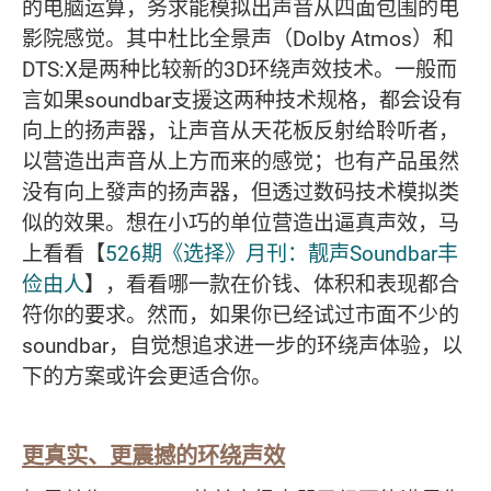
的电脑运算，务求能模拟出声音从四面包围的电
影院感觉。其中杜比全景声（Dolby Atmos）和
DTS:X是两种比较新的3D环绕声效技术。一般而
言如果soundbar支援这两种技术规格，都会设有
向上的扬声器，让声音从天花板反射给聆听者，
以营造出声音从上方而来的感觉；也有产品虽然
没有向上發声的扬声器，但透过数码技术模拟类
似的效果。想在小巧的单位营造出逼真声效，马
上看看【
526期《选择》月刊：靓声Soundbar丰
俭由人
】，看看哪一款在价钱、体积和表现都合
符你的要求。然而，如果你已经试过市面不少的
soundbar，自觉想追求进一步的环绕声体验，以
下的方案或许会更适合你。
更真实、更震撼的环绕声效