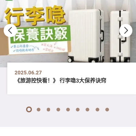
2025.06.27
《旅游控快看！》 行李喼3大保养诀窍
1
2
3
4
5
6
7
8
9