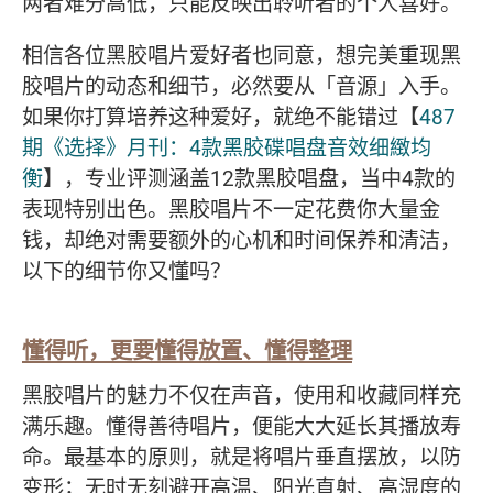
两者难分高低，只能反映出聆听者的个人喜好。
相信各位黑胶唱片爱好者也同意，想完美重现黑
胶唱片的动态和细节，必然要从「音源」入手。
如果你打算培养这种爱好，就绝不能错过【
487
期《选择》月刊：4款黑胶碟唱盘音效细緻均
衡
】，专业评测涵盖12款黑胶唱盘，当中4款的
表现特别出色。黑胶唱片不一定花费你大量金
钱，却绝对需要额外的心机和时间保养和清洁，
以下的细节你又懂吗？
懂得听，更要懂得放置、懂得整理
黑胶唱片的魅力不仅在声音，使用和收藏同样充
满乐趣。懂得善待唱片，便能大大延长其播放寿
命。最基本的原则，就是将唱片垂直摆放，以防
变形；无时无刻避开高温、阳光直射、高湿度的