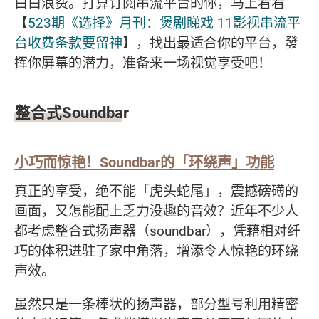
白白浪费。打算订阅串流平台的你，马上看看
【
523期《选择》月刊：煲剧睇戏 11影视串流平
台收费条款要留神
】，找出最适合你的平台，發
挥你屏幕的潜力，准备来一场视觉享受吧！
整合式Soundbar
小巧而惊艳！Soundbar的「环绕声」功能
真正的享受，绝不能「虎头蛇尾」，震撼磅礡的
画面，又怎能配上乏力没趣的音效？近年不少人
都考虑整合式扬声器（soundbar），凭藉相对纤
巧的体积进驻了家中角落，增添令人惊艳的环绕
声效。
虽然只是一条棒状的扬声器，部分型号利用精密