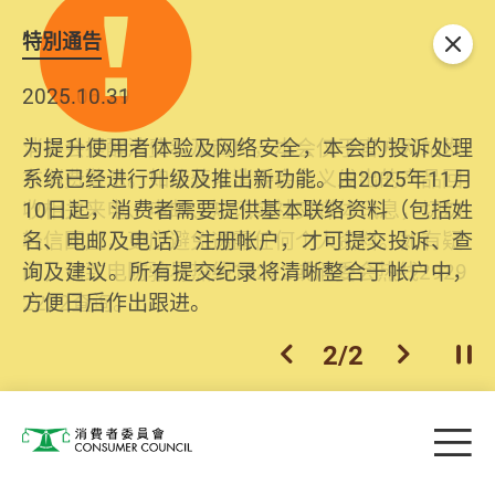
特別通告
关闭
2025.10.31
为提升使用者体验及网络安全，本会的投诉处理
系统已经进行升级及推出新功能。由2025年11月
10日起，消费者需要提供基本联络资料（包括姓
名、电邮及电话）注册帐户，才可提交投诉、查
询及建议。所有提交纪录将清晰整合于帐户中，
方便日后作出跟进。
2
/
2
上一个
下一个
开
Skip to main content
目
消费者委员会