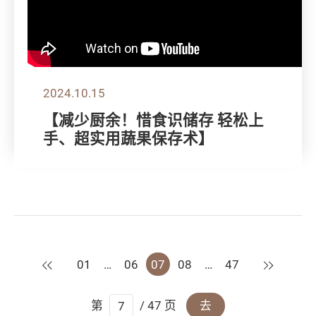
2024.10.15
【减少厨余！惜食识储存 轻松上
手、超实用蔬果保存术】
上一页
下一页
01
…
06
07
08
…
47
第
/ 47 页
去