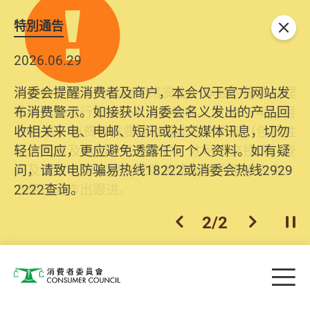
特別通告
关闭
2026.06.29
2025.10.31
消委会提醒消费者及商户，本会仅于官方网站发
为提升使用者体验及网络安全，本会的投诉处理
布消费警示。如接获以消委会名义发出的产品回
系统已经进行升级及推出新功能。由2025年11月
收相关来电、电邮、短讯或社交媒体讯息，切勿
10日起，消费者需要提供基本联络资料（包括姓
轻信回应，更应避免透露任何个人资料。如有疑
名、电邮及电话）注册帐户，才可提交投诉、查
问，请致电防骗易热线18222或消委会热线2929
询及建议。所有提交纪录将清晰整合于帐户中，
2222查询。
方便日后作出跟进。
2
/
2
上一个
下一个
开
Skip to main content
目
消费者委员会