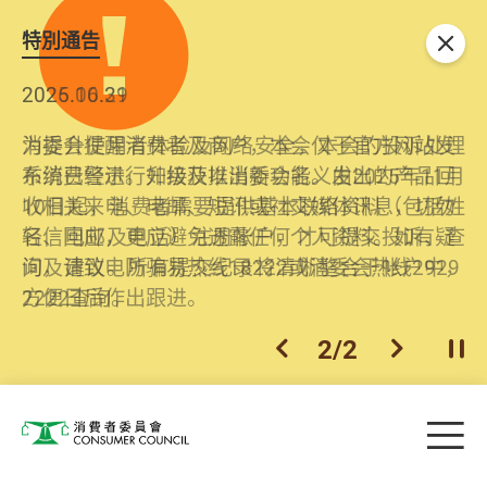
特別通告
关闭
2026.06.29
2025.10.31
消委会提醒消费者及商户，本会仅于官方网站发
为提升使用者体验及网络安全，本会的投诉处理
布消费警示。如接获以消委会名义发出的产品回
系统已经进行升级及推出新功能。由2025年11月
收相关来电、电邮、短讯或社交媒体讯息，切勿
10日起，消费者需要提供基本联络资料（包括姓
轻信回应，更应避免透露任何个人资料。如有疑
名、电邮及电话）注册帐户，才可提交投诉、查
问，请致电防骗易热线18222或消委会热线2929
询及建议。所有提交纪录将清晰整合于帐户中，
2222查询。
方便日后作出跟进。
2
/
2
上一个
下一个
开
Skip to main content
目
消费者委员会