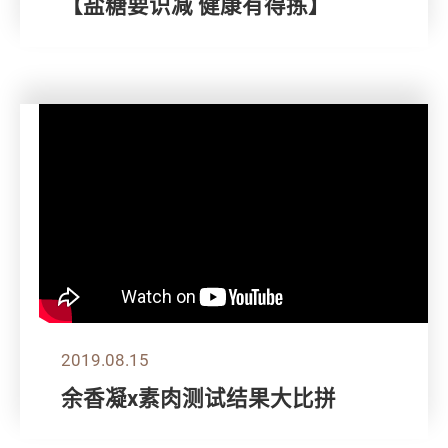
【盐糖要识减 健康有得拣】
2019.08.15
余香凝x素肉测试结果大比拼