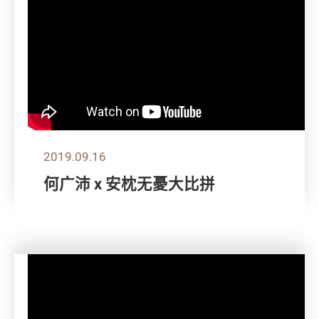
2019.09.16
何广沛 x 安枕无憂大比拼