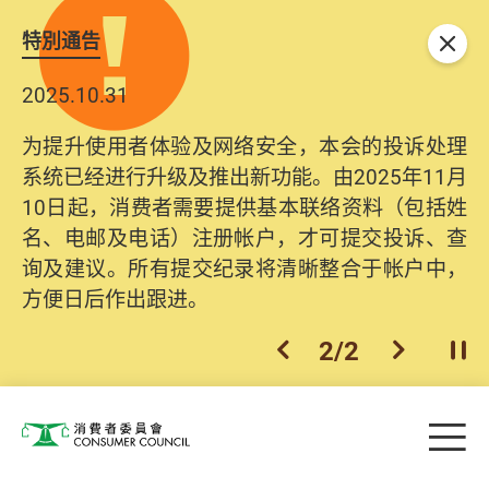
特別通告
关闭
2025.10.31
为提升使用者体验及网络安全，本会的投诉处理
系统已经进行升级及推出新功能。由2025年11月
10日起，消费者需要提供基本联络资料（包括姓
名、电邮及电话）注册帐户，才可提交投诉、查
询及建议。所有提交纪录将清晰整合于帐户中，
方便日后作出跟进。
2
/
2
上一个
下一个
开
Skip to main content
目
消费者委员会