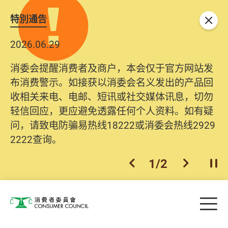
特別通告
关闭
2026.06.29
消委会提醒消费者及商户，本会仅于官方网站发
布消费警示。如接获以消委会名义发出的产品回
收相关来电、电邮、短讯或社交媒体讯息，切勿
轻信回应，更应避免透露任何个人资料。如有疑
问，请致电防骗易热线18222或消委会热线2929
2222查询。
1
/
2
上一个
下一个
开
Skip to main content
目
消费者委员会