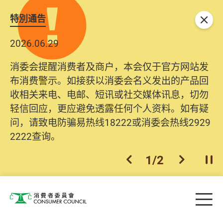
特別通告
关闭
2026.06.29
2025.10.31
消委会提醒消费者及商户，本会仅于官方网站发
为提升使用者体验及网络安全，本会的投诉处理
布消费警示。如接获以消委会名义发出的产品回
系统已经进行升级及推出新功能。由2025年11月
收相关来电、电邮、短讯或社交媒体讯息，切勿
10日起，消费者需要提供基本联络资料（包括姓
轻信回应，更应避免透露任何个人资料。如有疑
名、电邮及电话）注册帐户，才可提交投诉、查
问，请致电防骗易热线18222或消委会热线2929
询及建议。所有提交纪录将清晰整合于帐户中，
2222查询。
方便日后作出跟进。
2
/
2
上一个
下一个
开
Skip to main content
目
消费者委员会