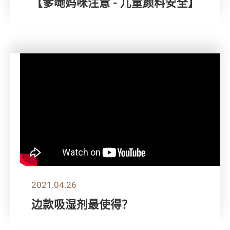
【爹哋妈咪注意 - 儿童颜料安全】
2021.04.26
边款吸湿剂最使得？