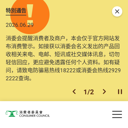
特別通告
关闭
2026.06.29
2025.10.31
消委会提醒消费者及商户，本会仅于官方网站发
为提升使用者体验及网络安全，本会的投诉处理
布消费警示。如接获以消委会名义发出的产品回
系统已经进行升级及推出新功能。由2025年11月
收相关来电、电邮、短讯或社交媒体讯息，切勿
10日起，消费者需要提供基本联络资料（包括姓
轻信回应，更应避免透露任何个人资料。如有疑
名、电邮及电话）注册帐户，才可提交投诉、查
问，请致电防骗易热线18222或消委会热线2929
询及建议。所有提交纪录将清晰整合于帐户中，
2222查询。
方便日后作出跟进。
2
/
2
上一个
下一个
开
Skip to main content
目
消费者委员会