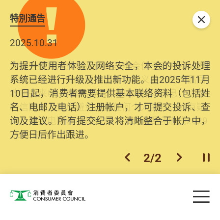
特別通告
关闭
2025.10.31
为提升使用者体验及网络安全，本会的投诉处理
系统已经进行升级及推出新功能。由2025年11月
10日起，消费者需要提供基本联络资料（包括姓
名、电邮及电话）注册帐户，才可提交投诉、查
询及建议。所有提交纪录将清晰整合于帐户中，
方便日后作出跟进。
2
/
2
上一个
下一个
开
Skip to main content
目
消费者委员会