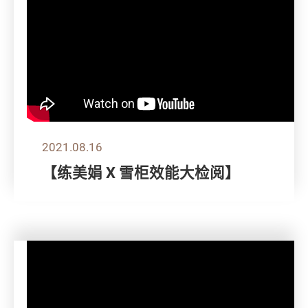
2021.08.16
【练美娟 X 雪柜效能大检阅】