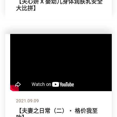
【关心妍 X 婴幼儿身体润肤乳安全
大比拼】
2021.09.09
【夫妻之日常（二）・ 格价我至