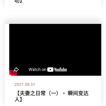
叻】
2021.08.31
【夫妻之日常（一）・ 瞬间变达
人】