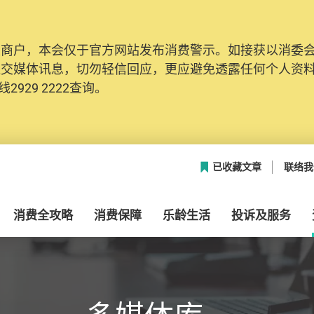
及商户，本会仅于官方网站发布消费警示。如接获以消委
网络安全，本会的投诉处理系统已经进行升级及推出新功能
社交媒体讯息，切勿轻信回应，更应避免透露任何个人资
本联络资料（包括姓名、电邮及电话）注册帐户，才可提
2929 2222查询。
帐户中，方便日后作出跟进。
已收藏文章
联络我
消费全攻略
消费保障
乐龄生活
投诉及服务