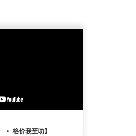
）・ 格价我至叻】