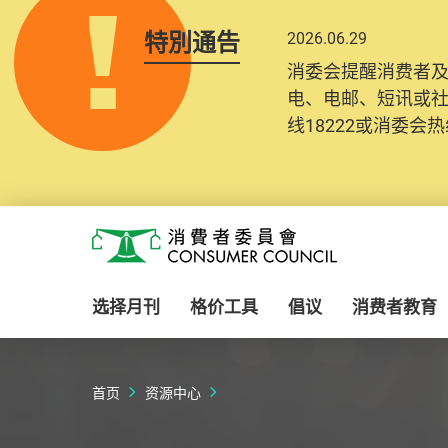
特別通告
2026.06.29
2025.10.31
消委会提醒消费者
为提升使用者体验及
电、电邮、短讯或
消费者需要提供基
线18222或消委会热线
纪录将清晰整合于
Skip to main content
消费者委员会
选择月刊
格价工具
倡议
消费者教育
首页
资源中心