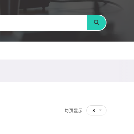
搜寻
每页显示
8