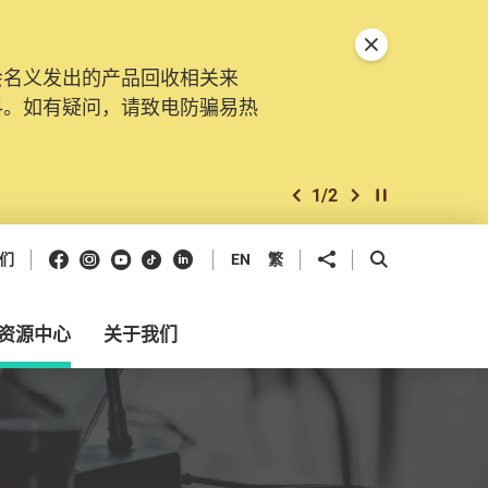
关闭特別通告
会名义发出的产品回收相关来
。由2025年11月10日起，
料。如有疑问，请致电防骗易热
交投诉、查询及建议。所有提交
2
/
2
上一个
下一个
开始/暂停幻灯
Facebook
Instagram
Youtube
抖音
领英
分享到
开启搜寻框
们
EN
繁
资源中心
关于我们