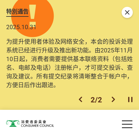
特別通告
关闭
2025.10.31
为提升使用者体验及网络安全，本会的投诉处理
系统已经进行升级及推出新功能。由2025年11月
10日起，消费者需要提供基本联络资料（包括姓
名、电邮及电话）注册帐户，才可提交投诉、查
询及建议。所有提交纪录将清晰整合于帐户中，
方便日后作出跟进。
2
/
2
上一个
下一个
开
Skip to main content
目
消费者委员会