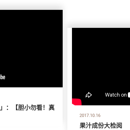
款」：【胆小勿看！真
2017.10.16
果汁成份大检阅