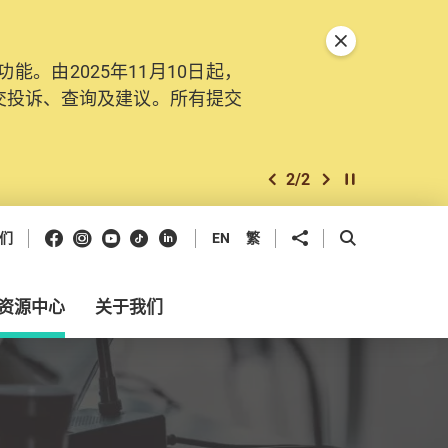
关闭特別通告
。由2025年11月10日起，
交投诉、查询及建议。所有提交
2
/
2
上一个
下一个
开始/暂停幻灯
Facebook
Instagram
Youtube
抖音
领英
分享到
开启搜寻框
们
EN
繁
资源中心
关于我们