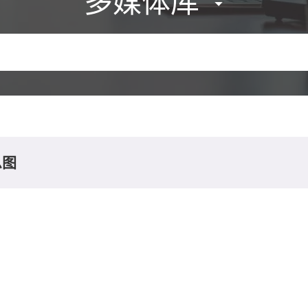
多媒体库
息图