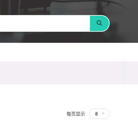
搜寻
每页显示
8