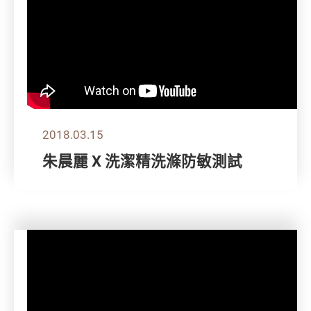
2018.03.15
朱晨麗 X 洗潔精洗滌防敏測試