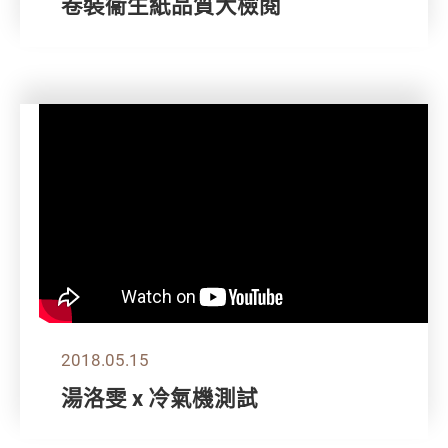
卷裝衞生紙品質大檢閱
2018.05.15
湯洛雯 x 冷氣機測試