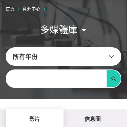
首頁
資源中心
多媒體庫
所有年份
關鍵字
搜尋
影片
信息圖