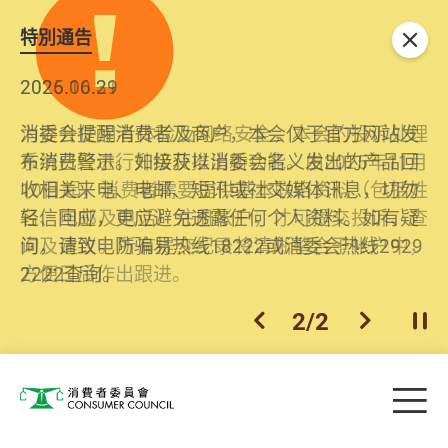
特別通告
关闭
2026.06.29
2025.10.31
消委会提醒消费者及商户，本会仅于官方网站发
为提升使用者体验及网络安全，本会的投诉处理
布消费警示。如接获以消委会名义发出的产品回
系统已经进行升级及推出新功能。由2025年11月
收相关来电、电邮、短讯或社交媒体讯息，切勿
10日起，消费者需要提供基本联络资料（包括姓
轻信回应，更应避免透露任何个人资料。如有疑
名、电邮及电话）注册帐户，才可提交投诉、查
问，请致电防骗易热线18222或消委会热线2929
询及建议。所有提交纪录将清晰整合于帐户中，
2222查询。
方便日后作出跟进。
2
/
2
上一个
下一个
开
Skip to main content
目
消费者委员会