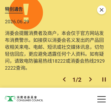
特別通告
关闭
2026.06.29
消委会提醒消费者及商户，本会仅于官方网站发
布消费警示。如接获以消委会名义发出的产品回
收相关来电、电邮、短讯或社交媒体讯息，切勿
轻信回应，更应避免透露任何个人资料。如有疑
问，请致电防骗易热线18222或消委会热线2929
2222查询。
1
/
2
上一个
下一个
开
Skip to main content
目
消费者委员会