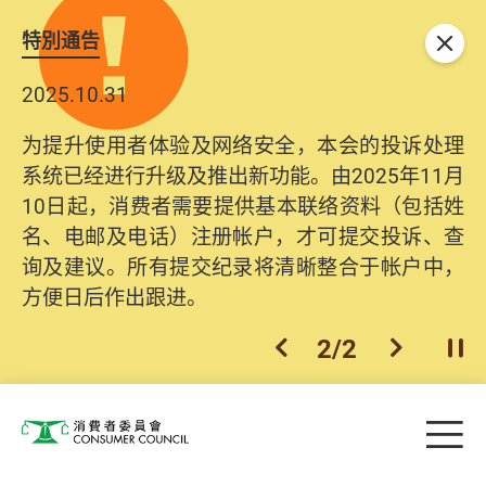
特別通告
关闭
2025.10.31
为提升使用者体验及网络安全，本会的投诉处理
系统已经进行升级及推出新功能。由2025年11月
10日起，消费者需要提供基本联络资料（包括姓
名、电邮及电话）注册帐户，才可提交投诉、查
询及建议。所有提交纪录将清晰整合于帐户中，
方便日后作出跟进。
2
/
2
上一个
下一个
开
Skip to main content
目
消费者委员会