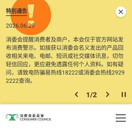
特別通告
关闭
2026.06.29
消委会提醒消费者及商户，本会仅于官方网站发
布消费警示。如接获以消委会名义发出的产品回
收相关来电、电邮、短讯或社交媒体讯息，切勿
轻信回应，更应避免透露任何个人资料。如有疑
问，请致电防骗易热线18222或消委会热线2929
2222查询。
1
/
2
上一个
下一个
开
Skip to main content
目
消费者委员会