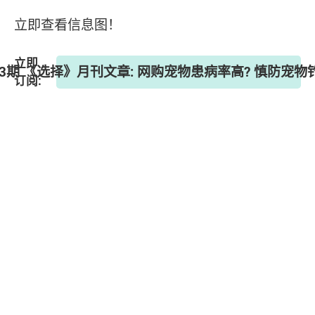
立即查看信息图！
立即
83期 《选择》月刊文章: 网购宠物患病率高? 慎防宠
订阅: