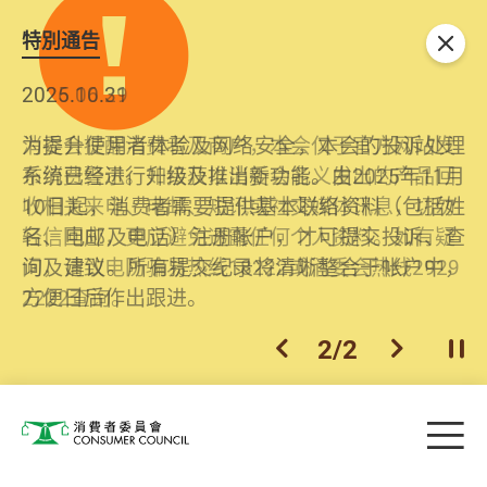
特別通告
关闭
2026.06.29
2025.10.31
消委会提醒消费者及商户，本会仅于官方网站发
为提升使用者体验及网络安全，本会的投诉处理
布消费警示。如接获以消委会名义发出的产品回
系统已经进行升级及推出新功能。由2025年11月
收相关来电、电邮、短讯或社交媒体讯息，切勿
10日起，消费者需要提供基本联络资料（包括姓
轻信回应，更应避免透露任何个人资料。如有疑
名、电邮及电话）注册帐户，才可提交投诉、查
问，请致电防骗易热线18222或消委会热线2929
询及建议。所有提交纪录将清晰整合于帐户中，
2222查询。
方便日后作出跟进。
2
/
2
上一个
下一个
开
Skip to main content
目
消费者委员会