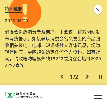
特別通告
关闭
2026.06.29
消委会提醒消费者及商户，本会仅于官方网站发
布消费警示。如接获以消委会名义发出的产品回
收相关来电、电邮、短讯或社交媒体讯息，切勿
轻信回应，更应避免透露任何个人资料。如有疑
问，请致电防骗易热线18222或消委会热线2929
2222查询。
1
/
2
上一个
下一个
开
Skip to main content
目
消费者委员会