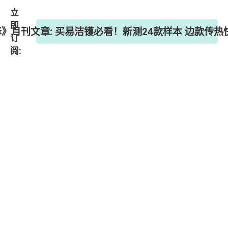
立
即
选择》月刊文章: 买易洁镬必看！新测24款样本 边款传
订
阅: