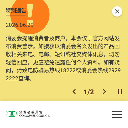
特別通告
关闭
2026.06.29
消委会提醒消费者及商户，本会仅于官方网站发
布消费警示。如接获以消委会名义发出的产品回
收相关来电、电邮、短讯或社交媒体讯息，切勿
轻信回应，更应避免透露任何个人资料。如有疑
问，请致电防骗易热线18222或消委会热线2929
2222查询。
1
/
2
上一个
下一个
开
Skip to main content
目
消费者委员会