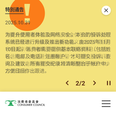
特別通告
关闭
2026.06.29
2025.10.31
消委会提醒消费者及商户，本会仅于官方网站发
为提升使用者体验及网络安全，本会的投诉处理
布消费警示。如接获以消委会名义发出的产品回
系统已经进行升级及推出新功能。由2025年11月
收相关来电、电邮、短讯或社交媒体讯息，切勿
10日起，消费者需要提供基本联络资料（包括姓
轻信回应，更应避免透露任何个人资料。如有疑
名、电邮及电话）注册帐户，才可提交投诉、查
问，请致电防骗易热线18222或消委会热线2929
询及建议。所有提交纪录将清晰整合于帐户中，
2222查询。
方便日后作出跟进。
2
/
2
上一个
下一个
开
Skip to main content
目
消费者委员会