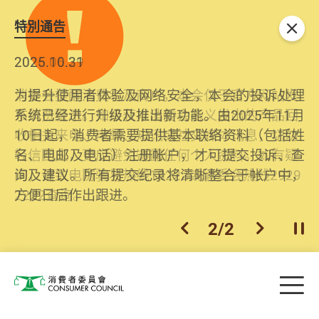
特別通告
关闭
2026.06.29
2025.10.31
消委会提醒消费者及商户，本会仅于官方网站发
为提升使用者体验及网络安全，本会的投诉处理
布消费警示。如接获以消委会名义发出的产品回
系统已经进行升级及推出新功能。由2025年11月
收相关来电、电邮、短讯或社交媒体讯息，切勿
10日起，消费者需要提供基本联络资料（包括姓
轻信回应，更应避免透露任何个人资料。如有疑
名、电邮及电话）注册帐户，才可提交投诉、查
问，请致电防骗易热线18222或消委会热线2929
询及建议。所有提交纪录将清晰整合于帐户中，
2222查询。
方便日后作出跟进。
2
/
2
上一个
下一个
开
Skip to main content
目
消费者委员会