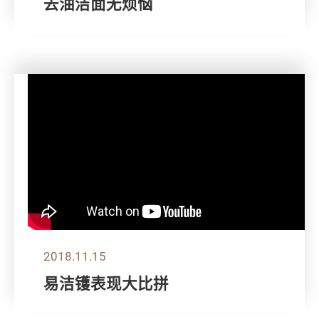
去油洁面无烦恼
2018.11.15
易洁镬表现大比拼