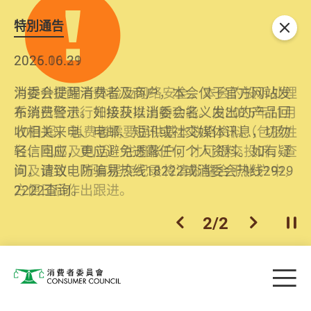
特別通告
关闭
2026.06.29
2025.10.31
消委会提醒消费者及商户，本会仅于官方网站发
为提升使用者体验及网络安全，本会的投诉处理
布消费警示。如接获以消委会名义发出的产品回
系统已经进行升级及推出新功能。由2025年11月
收相关来电、电邮、短讯或社交媒体讯息，切勿
10日起，消费者需要提供基本联络资料（包括姓
轻信回应，更应避免透露任何个人资料。如有疑
名、电邮及电话）注册帐户，才可提交投诉、查
问，请致电防骗易热线18222或消委会热线2929
询及建议。所有提交纪录将清晰整合于帐户中，
2222查询。
方便日后作出跟进。
2
/
2
上一个
下一个
开
Skip to main content
目
消费者委员会