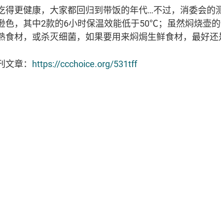
吃得更健康，大家都回归到带饭的年代…不过，消委会的测
逊色，其中2款的6小时保温效能低于50℃；虽然焖烧壶
熟食材，或杀灭细菌，如果要用来焖焗生鲜食材，最好还
刊文章：
https://ccchoice.org/531tff