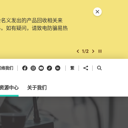
关闭特別通告
会名义发出的产品回收相关来
料。如有疑问，请致电防骗易热
1
/
2
上一个
下一个
开始/暂停幻灯
Facebook
Instagram
Youtube
抖音
领英
分享到
开启搜寻框
联络我们
繁
资源中心
关于我们