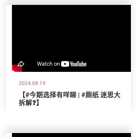
2024.08.19
【#今期选择有咩睇 | #厕纸 迷思大
拆解❓】