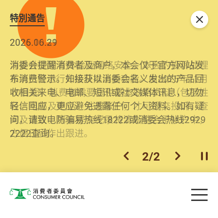
特別通告
关闭
2026.06.29
2025.10.31
消委会提醒消费者及商户，本会仅于官方网站发
为提升使用者体验及网络安全，本会的投诉处理
布消费警示。如接获以消委会名义发出的产品回
系统已经进行升级及推出新功能。由2025年11月
收相关来电、电邮、短讯或社交媒体讯息，切勿
10日起，消费者需要提供基本联络资料（包括姓
轻信回应，更应避免透露任何个人资料。如有疑
名、电邮及电话）注册帐户，才可提交投诉、查
问，请致电防骗易热线18222或消委会热线2929
询及建议。所有提交纪录将清晰整合于帐户中，
2222查询。
方便日后作出跟进。
2
/
2
上一个
下一个
开
Skip to main content
目
消费者委员会