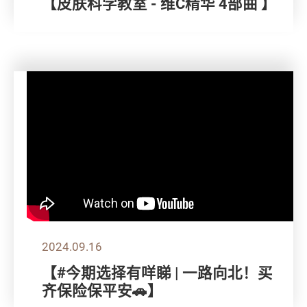
【皮肤科学教室 - 维C精华 4部曲 】
2024.09.16
【#今期选择有咩睇 | 一路向北！买
齐保险保平安🚗】