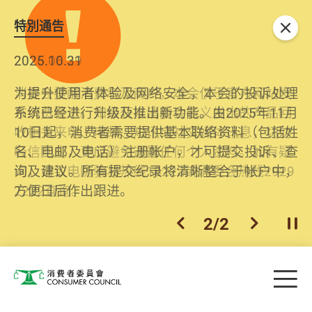
特別通告
关闭
2026.06.29
2025.10.31
消委会提醒消费者及商户，本会仅于官方网站发
为提升使用者体验及网络安全，本会的投诉处理
布消费警示。如接获以消委会名义发出的产品回
系统已经进行升级及推出新功能。由2025年11月
收相关来电、电邮、短讯或社交媒体讯息，切勿
10日起，消费者需要提供基本联络资料（包括姓
轻信回应，更应避免透露任何个人资料。如有疑
名、电邮及电话）注册帐户，才可提交投诉、查
问，请致电防骗易热线18222或消委会热线2929
询及建议。所有提交纪录将清晰整合于帐户中，
2222查询。
方便日后作出跟进。
2
/
2
上一个
下一个
开
Skip to main content
目
消费者委员会