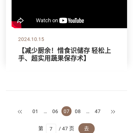
2024.10.15
【减少厨余！惜食识储存 轻松上
手、超实用蔬果保存术】
上一页
下一页
01
…
06
07
08
…
47
第
/ 47 页
去