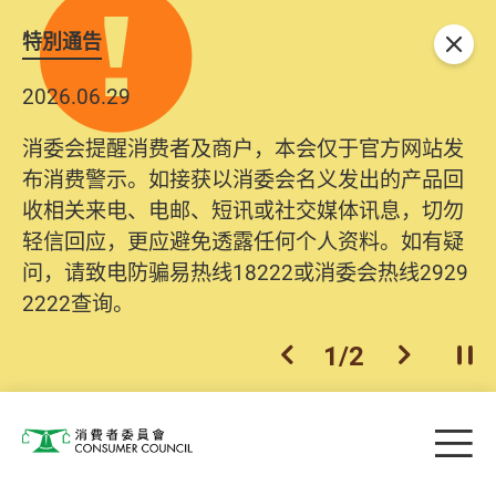
特別通告
关闭
2026.06.29
消委会提醒消费者及商户，本会仅于官方网站发
布消费警示。如接获以消委会名义发出的产品回
收相关来电、电邮、短讯或社交媒体讯息，切勿
轻信回应，更应避免透露任何个人资料。如有疑
问，请致电防骗易热线18222或消委会热线2929
2222查询。
1
/
2
上一个
下一个
开
Skip to main content
目
消费者委员会