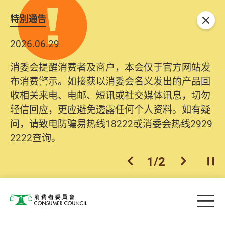
特別通告
关闭
2026.06.29
消委会提醒消费者及商户，本会仅于官方网站发
布消费警示。如接获以消委会名义发出的产品回
收相关来电、电邮、短讯或社交媒体讯息，切勿
轻信回应，更应避免透露任何个人资料。如有疑
问，请致电防骗易热线18222或消委会热线2929
2222查询。
1
/
2
上一个
下一个
开
Skip to main content
目
消费者委员会