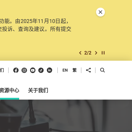
关闭特別通告
。由2025年11月10日起，
交投诉、查询及建议。所有提交
2
/
2
上一个
下一个
开始/暂停幻灯
Facebook
Instagram
Youtube
抖音
领英
分享到
开启搜寻框
们
EN
繁
资源中心
关于我们