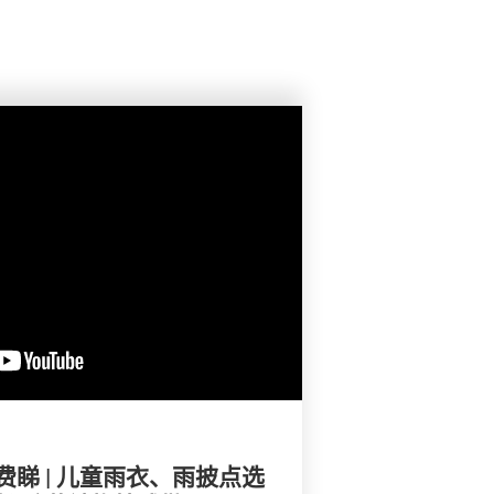
睇 | 儿童雨衣、雨披点选