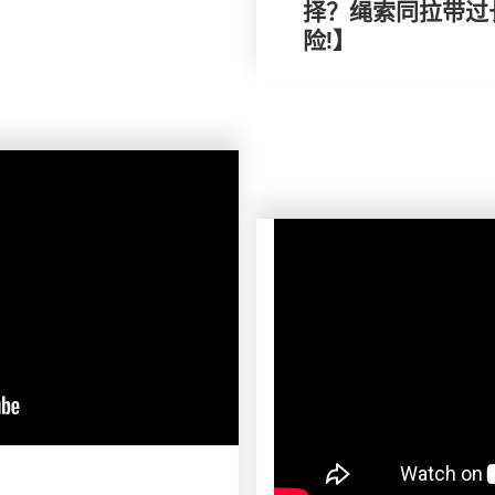
择？绳索同拉带过
险!】