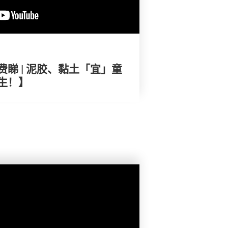
睇 | 泥胶、黏土「宜」童
生！】