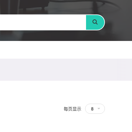
搜寻
每页显示
8