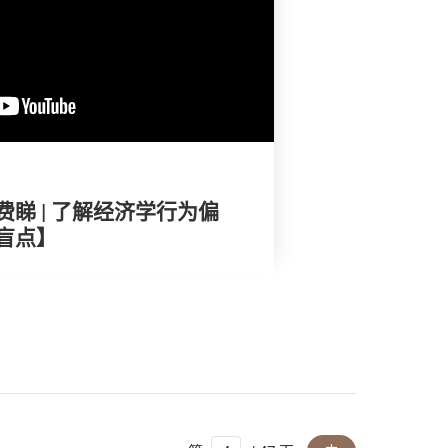
睇 | 了解经济学行为偏
盲点】