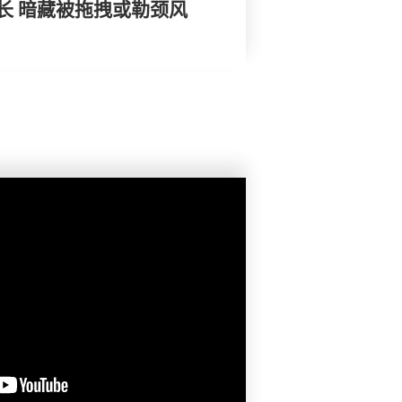
长 暗藏被拖拽或勒颈风