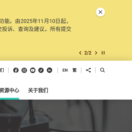
关闭特別通告
。由2025年11月10日起，
交投诉、查询及建议。所有提交
2
/
2
上一个
下一个
开始/暂停幻灯
Facebook
Instagram
Youtube
抖音
领英
分享到
开启搜寻框
们
EN
繁
资源中心
关于我们