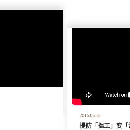
2016.06.15
提防「搵工」变「