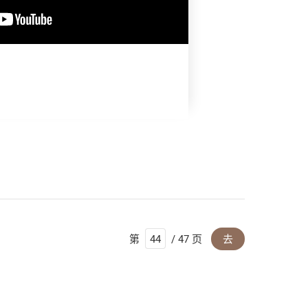
第
/ 47 页
去