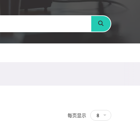
搜寻
每页显示
8