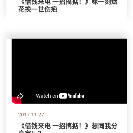
《借钱来电 一招搞掂！》咪一刻烟
花换一世伤疤
2017.11.27
《借钱来电 一招搞掂！》想同我分