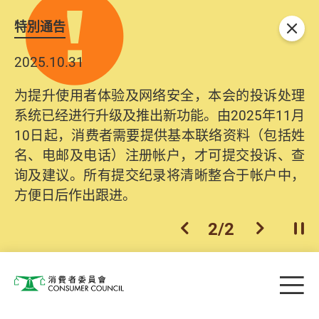
特別通告
关闭
2025.10.31
为提升使用者体验及网络安全，本会的投诉处理
系统已经进行升级及推出新功能。由2025年11月
10日起，消费者需要提供基本联络资料（包括姓
名、电邮及电话）注册帐户，才可提交投诉、查
询及建议。所有提交纪录将清晰整合于帐户中，
方便日后作出跟进。
2
/
2
上一个
下一个
开
Skip to main content
目
消费者委员会