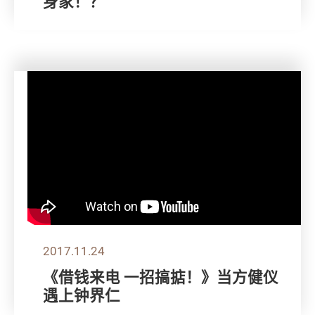
身家！？
2017.11.24
《借钱来电 一招搞掂！》当方健仪
遇上钟界仁