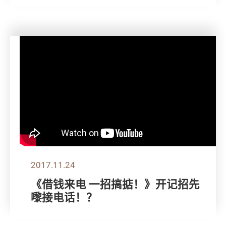
2017.11.24
《借钱来电 一招搞掂！》开记招先
嚟接电话！？