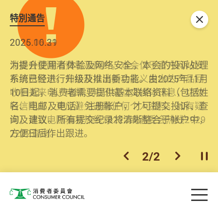
特別通告
关闭
2026.06.29
2025.10.31
消委会提醒消费者及商户，本会仅于官方网站发
为提升使用者体验及网络安全，本会的投诉处理
布消费警示。如接获以消委会名义发出的产品回
系统已经进行升级及推出新功能。由2025年11月
收相关来电、电邮、短讯或社交媒体讯息，切勿
10日起，消费者需要提供基本联络资料（包括姓
轻信回应，更应避免透露任何个人资料。如有疑
名、电邮及电话）注册帐户，才可提交投诉、查
问，请致电防骗易热线18222或消委会热线2929
询及建议。所有提交纪录将清晰整合于帐户中，
2222查询。
方便日后作出跟进。
2
/
2
上一个
下一个
开
Skip to main content
目
消费者委员会