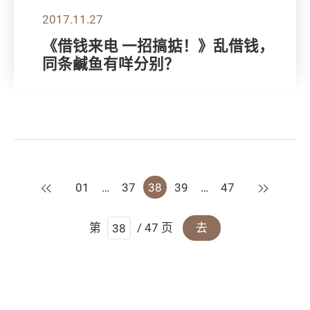
2017.11.27
《借钱来电 一招搞掂！》乱借钱，
同条鹹鱼有咩分别？
上一页
下一页
01
…
37
38
39
…
47
第
/ 47 页
去