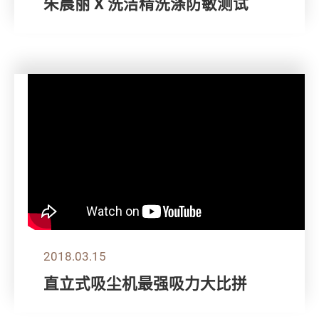
朱晨丽 X 洗洁精洗涤防敏测试
2018.03.15
直立式吸尘机最强吸力大比拼