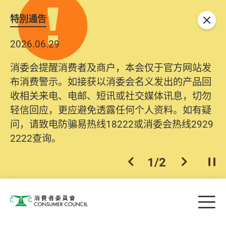
特別通告
关闭
2026.06.29
2025.10.31
消委会提醒消费者及商户，本会仅于官方网站发
为提升使用者体验及网络安全，本会的投诉处理
布消费警示。如接获以消委会名义发出的产品回
系统已经进行升级及推出新功能。由2025年11月
收相关来电、电邮、短讯或社交媒体讯息，切勿
10日起，消费者需要提供基本联络资料（包括姓
轻信回应，更应避免透露任何个人资料。如有疑
名、电邮及电话）注册帐户，才可提交投诉、查
问，请致电防骗易热线18222或消委会热线2929
询及建议。所有提交纪录将清晰整合于帐户中，
2222查询。
方便日后作出跟进。
2
/
2
上一个
下一个
开
Skip to main content
目
消费者委员会