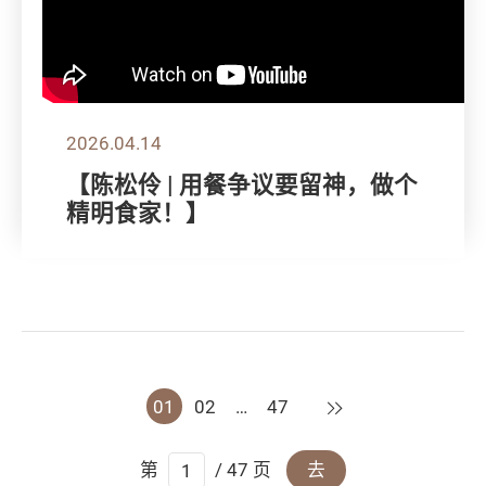
2026.04.14
【陈松伶 | 用餐争议要留神，做个
精明食家！】
下一页
01
02
…
47
第
/ 47 页
去