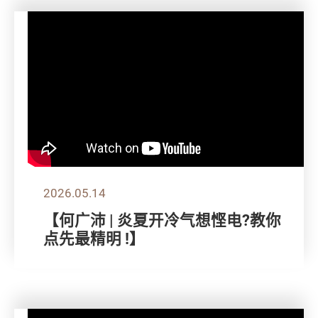
2026.05.14
【何广沛 | 炎夏开冷气想悭电?教你
点先最精明 !】