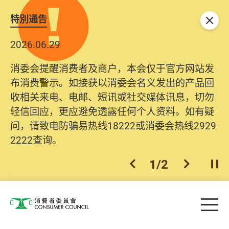
特別通告
关闭
2026.06.29
消委会提醒消费者及商户，本会仅于官方网站发
布消费警示。如接获以消委会名义发出的产品回
收相关来电、电邮、短讯或社交媒体讯息，切勿
轻信回应，更应避免透露任何个人资料。如有疑
问，请致电防骗易热线18222或消委会热线2929
2222查询。
1
/
2
上一个
下一个
开
Skip to main content
目
消费者委员会