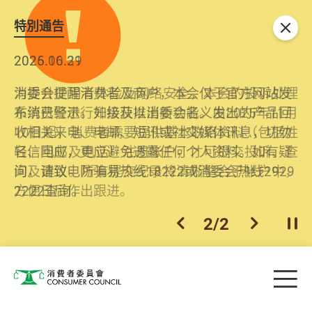
特別通告
关闭
2026.06.29
2025.10.31
消委会提醒消费者及商户，本会仅于官方网站发
为提升使用者体验及网络安全，本会的投诉处理
布消费警示。如接获以消委会名义发出的产品回
系统已经进行升级及推出新功能。由2025年11月
收相关来电、电邮、短讯或社交媒体讯息，切勿
10日起，消费者需要提供基本联络资料（包括姓
轻信回应，更应避免透露任何个人资料。如有疑
名、电邮及电话）注册帐户，才可提交投诉、查
问，请致电防骗易热线18222或消委会热线2929
询及建议。所有提交纪录将清晰整合于帐户中，
2222查询。
方便日后作出跟进。
2
/
2
上一个
下一个
开
Skip to main content
目
消费者委员会