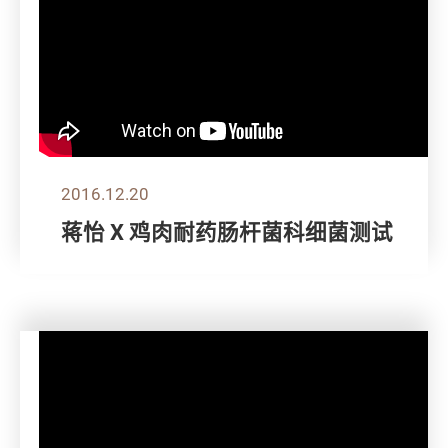
2016.12.20
蒋怡 X 鸡肉耐药肠杆菌科细菌测试