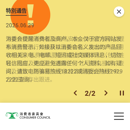
特別通告
关闭
2026.06.29
2025.10.31
消委会提醒消费者及商户，本会仅于官方网站发
为提升使用者体验及网络安全，本会的投诉处理
布消费警示。如接获以消委会名义发出的产品回
系统已经进行升级及推出新功能。由2025年11月
收相关来电、电邮、短讯或社交媒体讯息，切勿
10日起，消费者需要提供基本联络资料（包括姓
轻信回应，更应避免透露任何个人资料。如有疑
名、电邮及电话）注册帐户，才可提交投诉、查
问，请致电防骗易热线18222或消委会热线2929
询及建议。所有提交纪录将清晰整合于帐户中，
2222查询。
方便日后作出跟进。
2
/
2
上一个
下一个
开
Skip to main content
目
消费者委员会