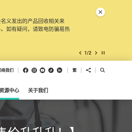
关闭特別通告
会名义发出的产品回收相关来
料。如有疑问，请致电防骗易热
1
/
2
上一个
下一个
开始/暂停幻灯
Facebook
Instagram
Youtube
抖音
领英
分享到
开启搜寻框
联络我们
繁
资源中心
关于我们