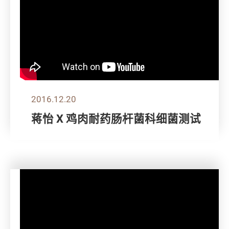
2016.12.20
蒋怡 X 鸡肉耐药肠杆菌科细菌测试