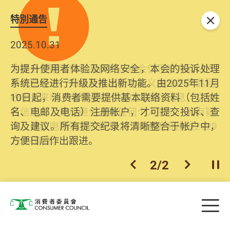
特別通告
关闭
2025.10.31
为提升使用者体验及网络安全，本会的投诉处理
系统已经进行升级及推出新功能。由2025年11月
10日起，消费者需要提供基本联络资料（包括姓
名、电邮及电话）注册帐户，才可提交投诉、查
询及建议。所有提交纪录将清晰整合于帐户中，
方便日后作出跟进。
2
/
2
上一个
下一个
开
Skip to main content
目
消费者委员会