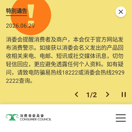
特別通告
关闭
2026.06.29
消委会提醒消费者及商户，本会仅于官方网站发
布消费警示。如接获以消委会名义发出的产品回
收相关来电、电邮、短讯或社交媒体讯息，切勿
轻信回应，更应避免透露任何个人资料。如有疑
问，请致电防骗易热线18222或消委会热线2929
2222查询。
1
/
2
上一个
下一个
开
Skip to main content
目
消费者委员会