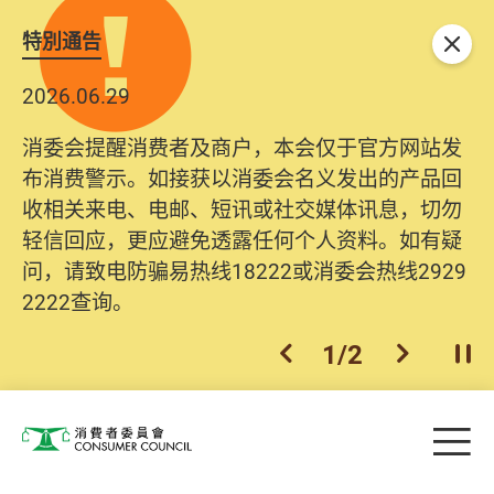
特別通告
关闭
2026.06.29
消委会提醒消费者及商户，本会仅于官方网站发
布消费警示。如接获以消委会名义发出的产品回
收相关来电、电邮、短讯或社交媒体讯息，切勿
轻信回应，更应避免透露任何个人资料。如有疑
问，请致电防骗易热线18222或消委会热线2929
2222查询。
1
/
2
上一个
下一个
开
Skip to main content
目
消费者委员会