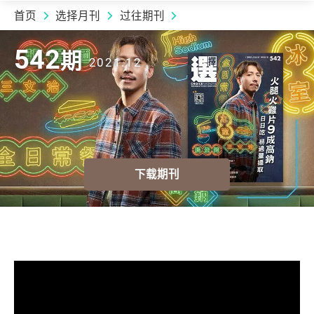
首页
选择月刊
过往期刊
2021.12 | 542
期
542
期
2021.12
下载期刊