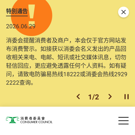
特別通告
关闭
2026.06.29
消委会提醒消费者及商户，本会仅于官方网站发
布消费警示。如接获以消委会名义发出的产品回
收相关来电、电邮、短讯或社交媒体讯息，切勿
轻信回应，更应避免透露任何个人资料。如有疑
问，请致电防骗易热线18222或消委会热线2929
2222查询。
1
/
2
上一个
下一个
开
Skip to main content
目
消费者委员会